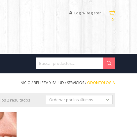
Login/Register
0
INICIO
/
BELLEZA Y SALUD
/
SERVICIOS
/
ODONTOLOGIA
Ordenar por los últimos
los 2 resultados