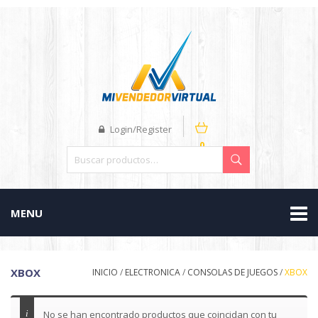
Login/Register
0
MENU
XBOX
INICIO
/
ELECTRONICA
/
CONSOLAS DE JUEGOS
/
XBOX
No se han encontrado productos que coincidan con tu