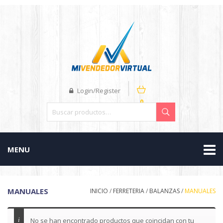
Login/Register
0
MENU
MANUALES
INICIO
/
FERRETERIA
/
BALANZAS
/
MANUALES
No se han encontrado productos que coincidan con tu