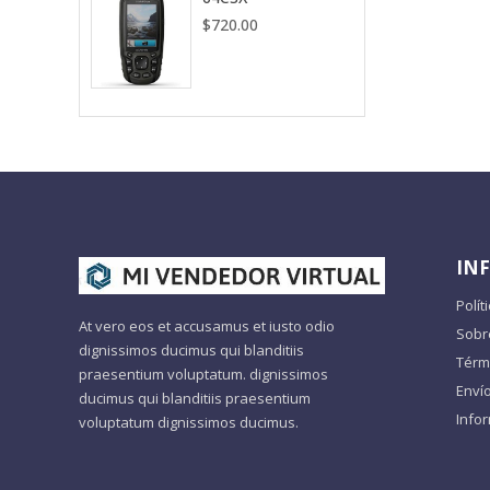
$
720.00
IN
Polít
At vero eos et accusamus et iusto odio
Sobr
dignissimos ducimus qui blanditiis
Térm
praesentium voluptatum. dignissimos
Enví
ducimus qui blanditiis praesentium
Info
voluptatum dignissimos ducimus.