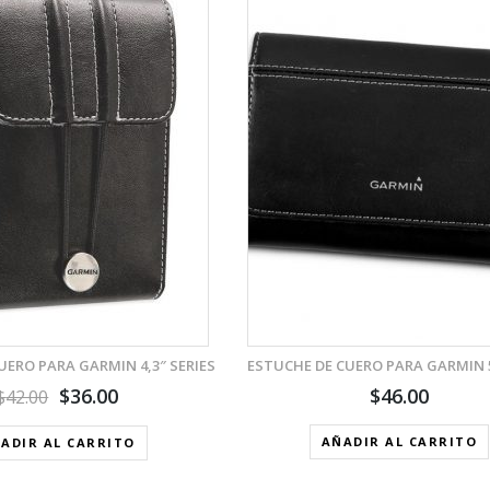
VISTA RÁPIDA
VISTA RÁPID
AÑADIR A LA LISTA DE DESEOS
AÑADIR A LA LIST
UERO PARA GARMIN 4,3″ SERIES
ESTUCHE DE CUERO PARA GARMIN 5
$
36.00
$
46.00
$
42.00
AÑADIR AL CARRITO
ADIR AL CARRITO