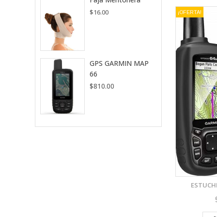
$
16.00
¡OFERTA!
VISTA RÁPIDA
GPS GARMIN MAP
66
AÑADIR A LA LISTA DE DESEOS
$
810.00
ESTUCHE