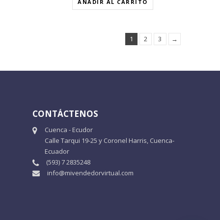
AÑADIR AL CARRITO
1
2
3
→
CONTÁCTENOS
Cuenca - Ecudor
Calle Tarqui 19-25 y Coronel Harris, Cuenca-
Ecuador
(593) 7 2835248
info@mivendedorvirtual.com