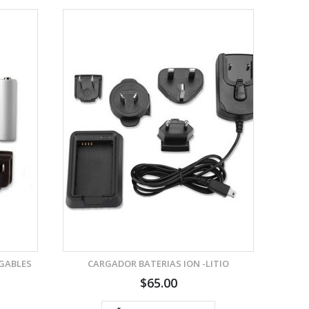
A
A DE DESEOS
GABLES
CARGADOR BATERIAS ION -LITIO
$
65.00