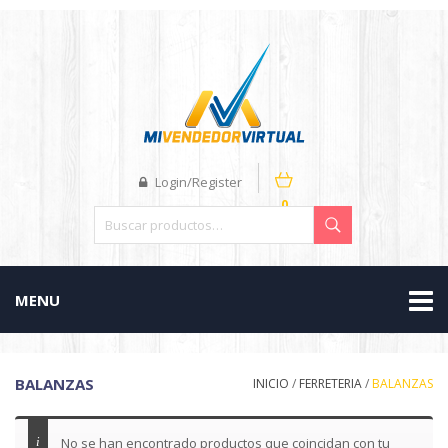
Login/Register
0
MENU
BALANZAS
INICIO
/
FERRETERIA
/
BALANZAS
No se han encontrado productos que coincidan con tu