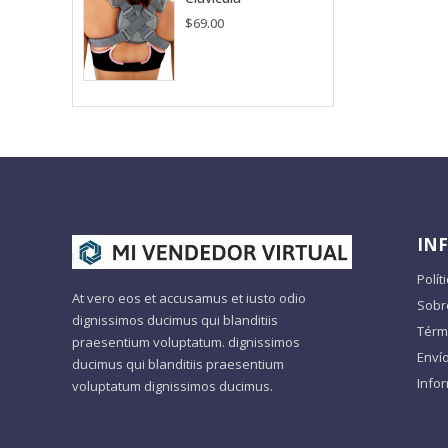
$
69.00
IN
Polít
At vero eos et accusamus et iusto odio
Sobr
dignissimos ducimus qui blanditiis
Térm
praesentium voluptatum. dignissimos
Enví
ducimus qui blanditiis praesentium
Info
voluptatum dignissimos ducimus.