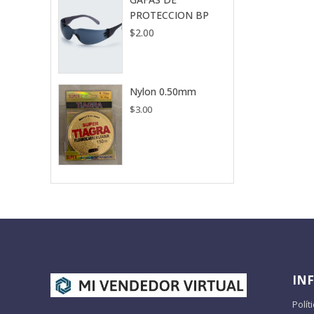
PROTECCION BP
$
2.00
Nylon 0.50mm
$
3.00
IN
Polít