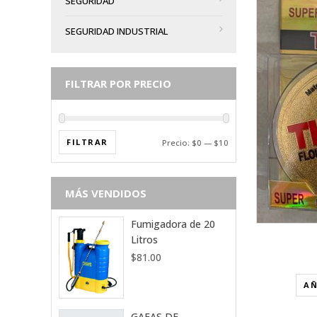
SEGURIDAD
SEGURIDAD INDUSTRIAL
VISTA RÁPIDA
FILTRAR POR PRECIO
AÑADIR A LA LISTA DE DESEOS
FILTRAR
Precio:
$0
—
$10
MÁS VENDIDOS
Fumigadora de 20
Litros
$
81.00
AÑ
GAFAS DE