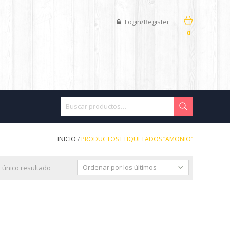
Login/Register
0
INICIO
/
PRODUCTOS ETIQUETADOS “AMONIO”
Ordenar por los últimos
 único resultado