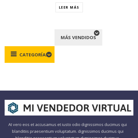
LEER MÁS
MÁS VENDIDOS
CATEGORÍAS
At vero eos et accusamus et iusto odio dignissimos ducimus qui
blanditiis praesentium voluptatum. dignissimos ducimus qui