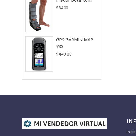
$
84.00
GPS GARMIN MAP
78S
$
440.00
IN
Polít