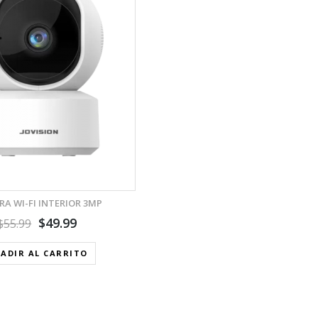
A WI-FI INTERIOR 3MP
$
49.99
$
55.99
ADIR AL CARRITO