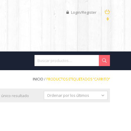
Login/Register
0
INICIO
/
PRODUCTOS ETIQUETADOS “CARRITO”
Ordenar por los últimos
 único resultado