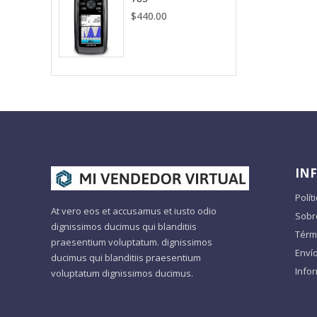
$
440.00
IN
Polít
At vero eos et accusamus et iusto odio
Sobr
dignissimos ducimus qui blanditiis
Térm
praesentium voluptatum. dignissimos
Enví
ducimus qui blanditiis praesentium
Info
voluptatum dignissimos ducimus.