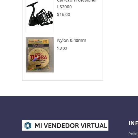
LS2000
$
16.00
Nylon 0.40mm
$
3.00
IN
Polít