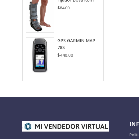
$
84.00
GPS GARMIN MAP
78S
$
440.00
IN
Polít