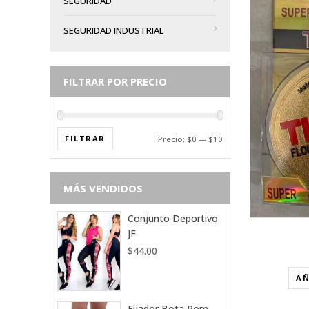
SEGURIDAD
SEGURIDAD INDUSTRIAL
VISTA RÁPIDA
FILTRAR POR PRECIO
AÑADIR A LA LISTA DE DESEOS
FILTRAR
Precio:
$0
—
$10
MÁS VENDIDOS
Conjunto Deportivo
JF
$
44.00
AÑ
Fijador Bota Rom