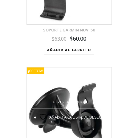
SOPORTE GARMIN NUVI 50
$
60.00
$
63.00
AÑADIR AL CARRITO
¡OFERTA!
VISTA RÁPIDA
AÑADIR A LA LISTA DE DESEOS