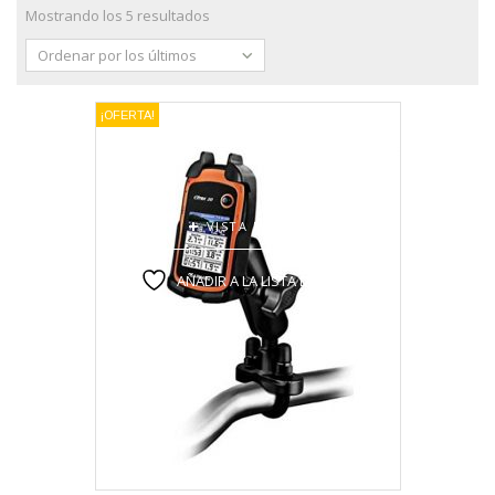
Mostrando los 5 resultados
Ordenar por los últimos
¡OFERTA!
VISTA RÁPIDA
AÑADIR A LA LISTA DE DESEOS