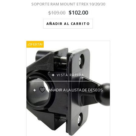
SOPORTE RAM MOUNT ETREX 10/20/30
$
102.00
$
109.00
AÑADIR AL CARRITO
¡OFERTA!
VISTA RÁPIDA
AÑADIR A LA LISTA DE DESEOS