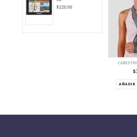
$
220.00
VISTA RÁPIDA
AÑADIR A LA LISTA DE
DESEOS
CABESTRI
$
AÑADIR 