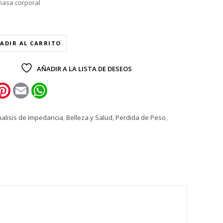
masa corporal
ADIR AL CARRITO
AÑADIR A LA LISTA DE DESEOS
k
itter
Pinterest
Email
WhatsApp
alisis de Impedancia
,
Belleza y Salud
,
Perdida de Peso
,