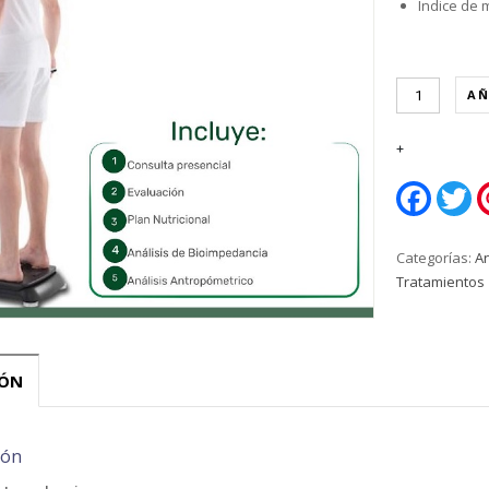
Indice de 
AÑ
Faceboo
Tw
Categorías:
An
Tratamientos
IÓN
ión