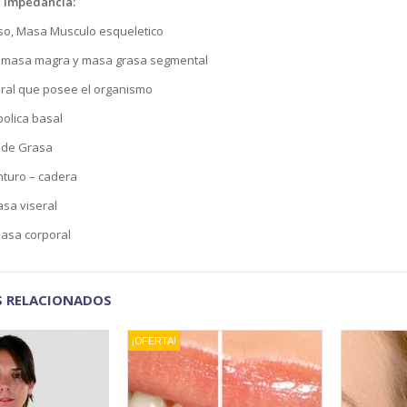
e Impedancia:
eso, Masa Musculo esqueletico
e masa magra y masa grasa segmental
ral que posee el organismo
olica basal
 de Grasa
nturo – cadera
asa viseral
masa corporal
 RELACIONADOS
¡OFERTA!