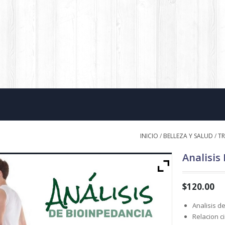
INICIO
/
BELLEZA Y SALUD
/
T
Analisis
$
120.00
Analisis 
Relacion c