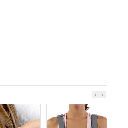
prev
next
¡OFERTA