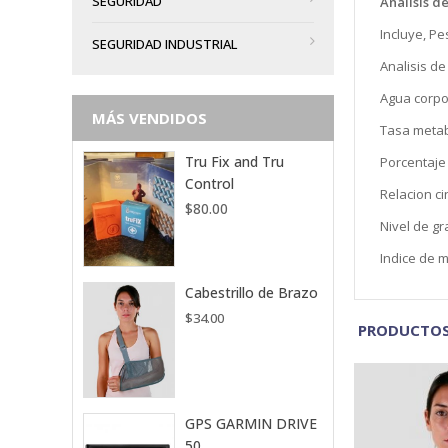
SEGURIDAD
Analisis d
Incluye, P
SEGURIDAD INDUSTRIAL
Analisis d
Agua corpo
MÁS VENDIDOS
Tasa metab
Tru Fix and Tru
Porcentaje
Control
Relacion ci
$
80.00
Nivel de gr
Indice de 
Cabestrillo de Brazo
$
34.00
PRODUCTOS
GPS GARMIN DRIVE
50