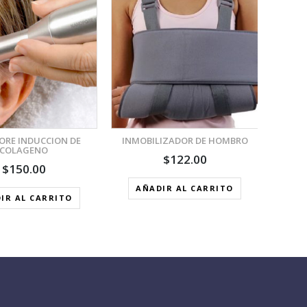
VISTA RÁPIDA
VISTA RÁPIDA
AÑADIR A LA LISTA DE
AÑADIR A LA LISTA DE
DESEOS
DESEOS
RE INDUCCION DE
INMOBILIZADOR DE HOMBRO
COLAGENO
$
122.00
$
150.00
AÑADIR AL CARRITO
A
IR AL CARRITO