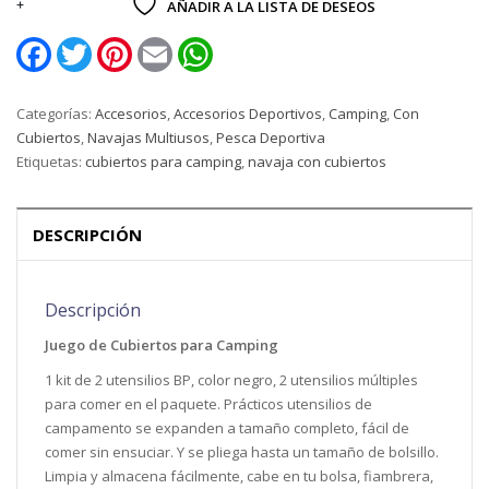
AÑADIR A LA LISTA DE DESEOS
Facebook
Twitter
Pinterest
Email
WhatsApp
Categorías:
Accesorios
,
Accesorios Deportivos
,
Camping
,
Con
Cubiertos
,
Navajas Multiusos
,
Pesca Deportiva
Etiquetas:
cubiertos para camping
,
navaja con cubiertos
DESCRIPCIÓN
Descripción
Juego de Cubiertos para Camping
1 kit de 2 utensilios BP, color negro, 2 utensilios múltiples
para comer en el paquete. Prácticos utensilios de
campamento se expanden a tamaño completo, fácil de
comer sin ensuciar. Y se pliega hasta un tamaño de bolsillo.
Limpia y almacena fácilmente, cabe en tu bolsa, fiambrera,