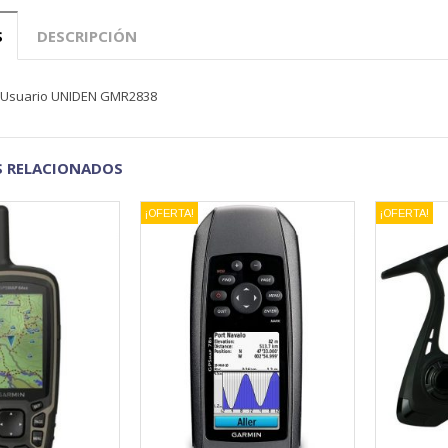
S
DESCRIPCIÓN
 Usuario UNIDEN GMR2838
 RELACIONADOS
¡OFERTA!
¡OFERTA!
VISTA RÁPIDA
VISTA RÁPIDA
AÑADIR A LA LISTA DE
AÑADIR A LA LISTA DE
DESEOS
DESEOS