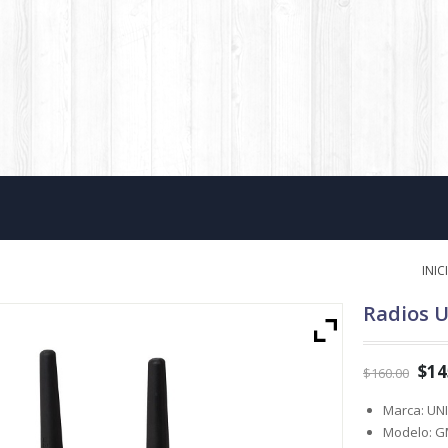
INIC
Radios 
$
14
$
160.00
Marca: UN
Modelo: 