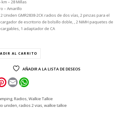
 km – 28 Millas
ro – Amarillo
,
2 Uniden GMR2838-2CK radios de dos vías,
2 pinzas para el
 cargador de escritorio de bolsillo doble, ,
2 NiMH paquetes de
ecargables,
1 adaptador de CA
ADIR AL CARRITO
AÑADIR A LA LISTA DE DESEOS
k
itter
Pinterest
Email
WhatsApp
amping
,
Radios
,
Walkie Talkie
io uniden
,
radios 2 vias
,
walkie talkie