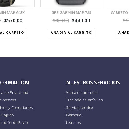
MIN MAP 64SX
GPS GARMIN MAP 78S
CARRETO 
$
570.00
$
440.00
0
$
480.00
$
1
AL CARRITO
AÑADIR AL CARRITO
AÑAD
FORMACIÓN
NUESTROS SERVICIOS
ica de Privacidad
Venta de artículos
e nostros
Traslado de artículos
inos y Condiciones
Servicio técnico
o Rápido
Garantía
rmación de Envío
Insumos