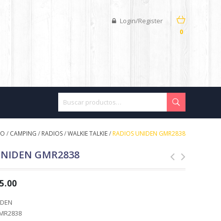
Login/Register
0
IO
/
CAMPING
/
RADIOS
/
WALKIE TALKIE
/
RADIOS UNIDEN GMR2838
UNIDEN GMR2838
5.00
IDEN
GMR2838