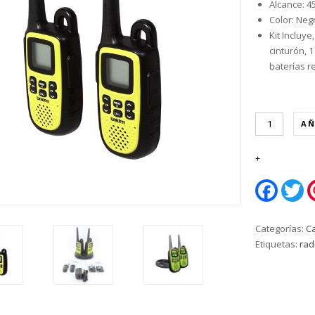
Alcance: 45
Color: Neg
Kit Incluye
cinturón,
1
baterías r
AÑ
Faceboo
Tw
Categorías:
C
Etiquetas:
rad