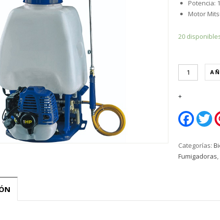
Potencia: 
Motor Mits
20 disponible
AÑ
Faceboo
Tw
Categorías:
B
Fumigadoras
,
IÓN