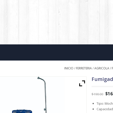
INICIO
/
FERRETERIA
/
AGRICOLA
/
Fumigado
$
16
$
190.00
Tipo: Moch
Capacidad: