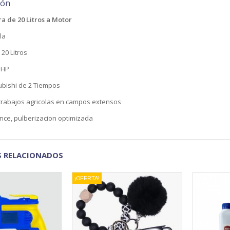
ión
 de 20 Litros a Motor
la
20 Litros
 HP
ubishi de 2 Tiempos
 trabajos agricolas en campos extensos
nce, pulberizacion optimizada
 RELACIONADOS
¡OFERTA!
VISTA RÁPIDA
VISTA RÁPIDA