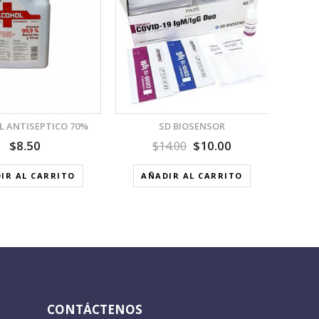
AÑADIR A LA LISTA DE
AÑADIR A LA LISTA DE
DESEOS
DESEOS
 ANTISEPTICO 70%
SD BIOSENSOR
$
8.50
$
10.00
$
14.00
IR AL CARRITO
AÑADIR AL CARRITO
A
CONTÁCTENOS