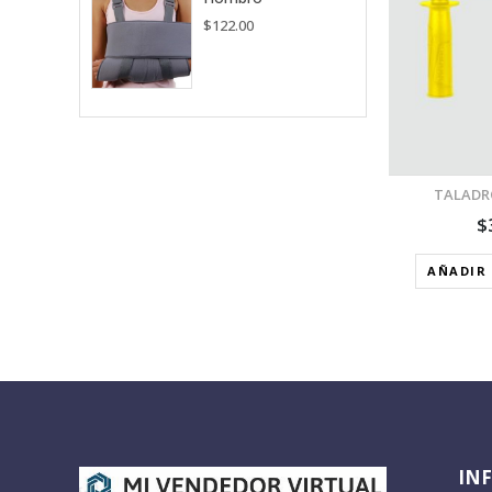
$
122.00
AÑADIR A LA LISTA DE
DESEOS
TALADR
$
AÑADIR 
IN