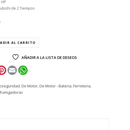
1 HP
ubishi de 2 Tiempos
s
ADIR AL CARRITO
AÑADIR A LA LISTA DE DESEOS
k
itter
Pinterest
Email
WhatsApp
ioseguridad
,
De Motor
,
De Motor - Bateria
,
Ferreteria
,
Fumigadoras