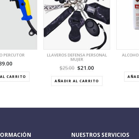
AÑADIR A LA LISTA DE
AÑADIR A LA LISTA DE
DESEOS
DESEOS
O PERCUTOR
LLAVEROS DEFENSA PERSONAL
ALCOHOL
MUJER
39.00
$
21.00
$
25.00
AL CARRITO
AÑAD
AÑADIR AL CARRITO
FORMACIÓN
NUESTROS SERVICIOS